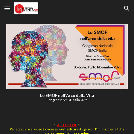
Skip to main content
Skip to navigation
Lo SMOF nell'Arco della Vita
Congresso SMOF Italia 2025
⚠️
ATTENZIONE
⚠️
Per accedere ai video è necessario effettuare il login con l’indirizzo email che
ci avete comunicato in precedenza.